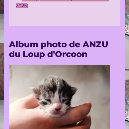
Contact
2025
)
Livre
d'or
Album photo de ANZU
du Loup d'Orcoon