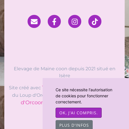
Elevage de Maine coon depuis 2021 situé en
Isère
WeBreed
Site créé avec
- Copyright© Chatterie
Ce site nécessite l'autorisation
Chatterie du Loup
du Loup d'Orcoon 2026 -
de cookies pour fonctionner
d'Orcoon
chat-et-chaton.com
correctement.
sur
-
Mentions légales
OK, J'AI COMPRIS.
PLUS D'INFOS