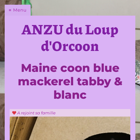
Chatterie
Menu
du
ANZU du Loup
Loup
d'Orcoon
d'Orcoon
Maine coon blue
Qui
est
mackerel tabby &
cette
éleveuse
blanc
?
Pourquoi
A rejoint sa famille
le
Maine
Coon