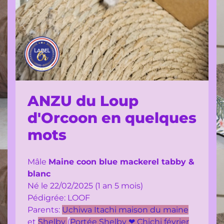
portées
à
venir
:
gestations
en
cours
ANZU du Loup
Chatons
disponibles/
d'Orcoon en quelques
à
mots
réserver
les
Mâle
Maine coon blue mackerel tabby &
chatons
blanc
adoptés
Né le 22/02/2025 (1 an 5 mois)
Pédigrée: LOOF
Mes
Parents:
Uchiwa Itachi maison du maine
formations
et
Shelby
(
Portée Shelby ❤ Chichi février