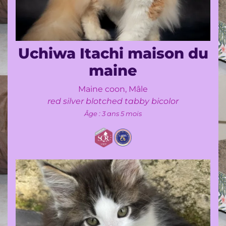
?
L'orientation
de
mon
Uchiwa Itachi maison du
élevage
maine
Nos
femelles
Maine coon, Mâle
red silver blotched tabby bicolor
Notre
Âge : 3 ans 5 mois
mâle
Adopter
un
chaton
du
loup
d'orcoon
....