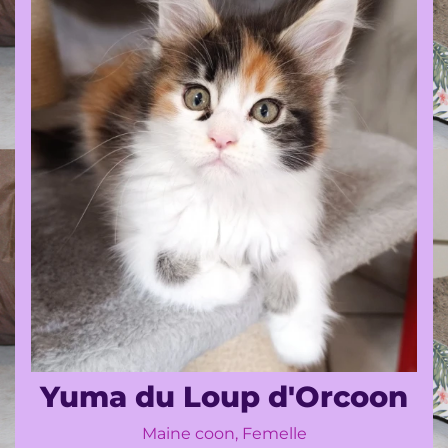
Contact
Livre
d'or
Yuma du Loup d'Orcoon
Maine coon, Femelle