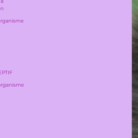
 à
ion
organisme
EPTIF
 organisme