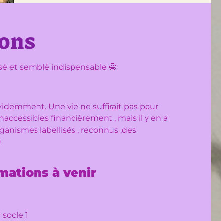
ons
ssé et semblé indispensable 🤩
 évidemment. Une vie ne suffirait pas pour
ccessibles financièrement , mais il y en a
rganismes labellisés , reconnus ,des

mations à venir
socle 1