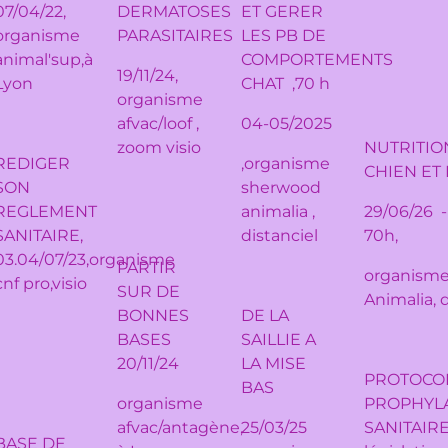
07/04/22,
DERMATOSES
ET GERER
organisme
PARASITAIRES
LES PB DE
animal'sup,à
COMPORTEMENTS
19/11/24,
Lyon
CHAT ,70 h
organisme
afvac/loof ,
04-05/2025
zoom visio
NUTRITIO
REDIGER
,organisme
CHIEN ET
SON
sherwood
REGLEMENT
animalia ,
29/06/26 -
SANITAIRE,
distanciel
70h,
03.04/07/23,organisme
PARTIR
organism
cnf pro,visio
SUR DE
Animalia, 
BONNES
DE LA
BASES
SAILLIE A
20/11/24
LA MISE
PROTOCO
BAS
organisme
PROPHYLA
afvac/antagène,
25/03/25
SANITAIRES
BASE DE