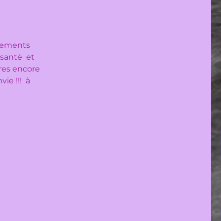
rtements
n santé et
res encore
ie !!! à