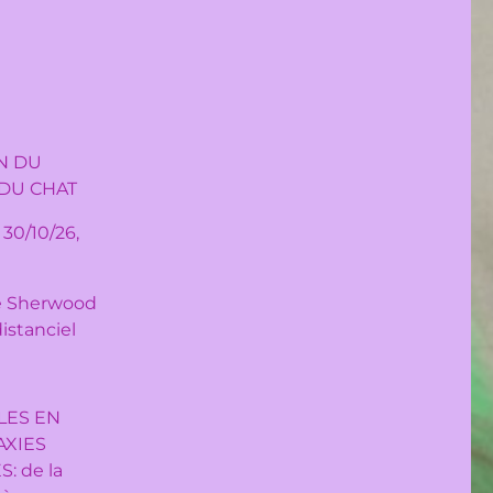
N DU
 DU CHAT
 30/10/26,
e Sherwood
distanciel
LES EN
XIES
: de la