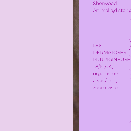
Sherwood
Animalia,distanc
LES
DERMATOSES
PRURIGINEUSE
8/10/24,
organisme
afvac/loof ,
zoom visio