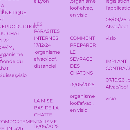
à Lyon
,organisme
législation
LA
loof-afvac,
l'applicat
iel
GENETIQUE
en visio
ET
08/09/26 
LES
REPRODUCTION
Afvac/loof
PARASITES
DU CHAT
INTERNES
COMMENT
visio
21.22
17/12/24
PREPARER
/09/24,
organisme
LE
organisme
S
afvac/loof,
SEVRAGE
monde du
IMPLANT
distanciel
DES
chat
CONTRAC
CHATONS
(Suisse),visio
07/10/26 ,
16/05/2025
Afvac/loof
organisme
visio
LA MISE
loof/afvac ,
BAS DE LA
en visio
CHATTE
COMPORTEMENTALISME
18/06/2025
FELIN ,42h