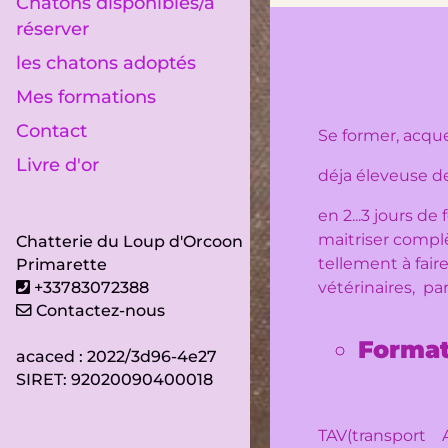
Chatons disponibles/à
réserver
les chatons adoptés
Mes formations
Contact
Se former, acque
Livre d'or
déja éleveuse de
en 2...3 jours d
maitriser compl
Chatterie du Loup d'Orcoon
tellement à fair
Primarette
+33783072388
vétérinaires, par
Contactez-nous
Format
acaced : 2022/3d96-4e27
SIRET: 92020090400018
TAV(transport