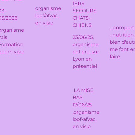
1ERS
organisme
03-
SECOURS
loof/afvac,
05/2026
CHATS-
en visio
CHIENS
....compo
organisme
...nutritio
Atis
23/06/25,
bien d'aut
Formation
organisme
me font env
,zoom visio
cnf pro, sur
faire
Lyon en
présentiel
LA MISE
BAS
17/06/25
,organisme
loof-afvac,
en visio