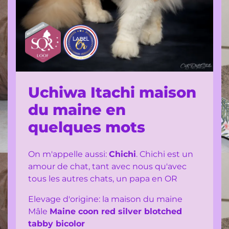
portées
à
venir
:
gestations
en
cours
Uchiwa Itachi maison
Chatons
du maine en
disponibles/
quelques mots
à
réserver
On m'appelle aussi:
Chichi
. Chichi est un
les
amour de chat, tant avec nous qu'avec
chatons
tous les autres chats, un papa en OR
adoptés
Elevage d'origine: la maison du maine
Mes
Mâle
Maine coon red silver blotched
formations
tabby bicolor