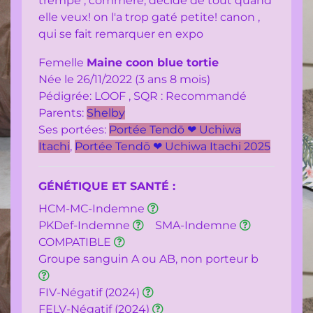
trempé , commère, décide de tout quand
elle veux! on l'a trop gaté petite! canon ,
qui se fait remarquer en expo
Femelle
Maine coon blue tortie
Née le 26/11/2022 (3 ans 8 mois)
Pédigrée: LOOF , SQR : Recommandé
Parents:
Shelby
Ses portées:
Portée Tendō ❤ Uchiwa
Itachi
,
Portée Tendō ❤ Uchiwa Itachi 2025
GÉNÉTIQUE ET SANTÉ :
HCM-MC-Indemne
PKDef-Indemne
SMA-Indemne
COMPATIBLE
Groupe sanguin A ou AB, non porteur b
FIV-Négatif (2024)
FELV-Négatif (2024)