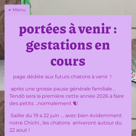
Chatterie
Menu
du
portées à venir :
Loup
gestations en
d'Orcoon
cours
Qui
est
page dédiée aux futurs chatons à venir !
cette
éleveuse
après une grosse pause générale familiale ,
?
Tendõ sera la première cette année 2026 à faire
des petits ...normalement 🐈!
Pourquoi
le
Saillie du 19 a 22 juin .... avec bien évidemment
Maine
notre Chichi , les chatons arriveront autour du
Coon
22 aout !