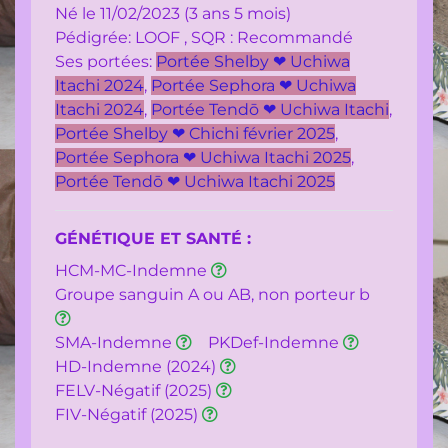
Contact
Né le 11/02/2023 (3 ans 5 mois)
Pédigrée: LOOF , SQR : Recommandé
Livre
Ses portées:
Portée Shelby ❤ Uchiwa
d'or
Itachi 2024
,
Portée Sephora ❤ Uchiwa
Itachi 2024
,
Portée Tendō ❤ Uchiwa Itachi
,
Portée Shelby ❤ Chichi février 2025
,
Portée Sephora ❤ Uchiwa Itachi 2025
,
Portée Tendō ❤ Uchiwa Itachi 2025
GÉNÉTIQUE ET SANTÉ :
HCM-MC-Indemne
Groupe sanguin A ou AB, non porteur b
SMA-Indemne
PKDef-Indemne
HD-Indemne (2024)
FELV-Négatif (2025)
FIV-Négatif (2025)