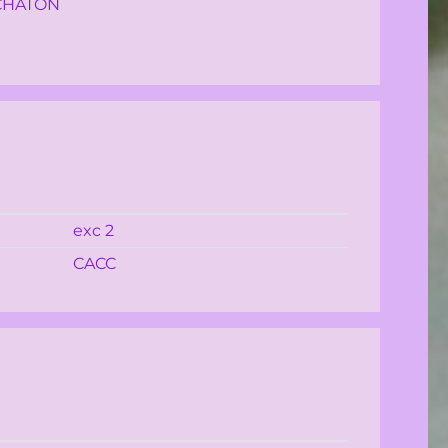
CHATON
exc 2
CACC