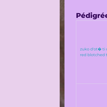
Pédigré
zuko d'ot� ti
red blotched 