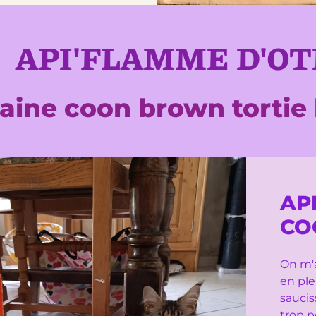
API'FLAMME D'OT
aine coon brown tortie
AP
CO
On m'a
en ple
saucis
trop p