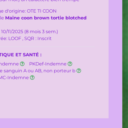
e d'origine: OTE TI COON
le
Maine coon brown tortie blotched
 10/11/2025 (8 mois 3 sem.)
ée: LOOF , SQR : Inscrit
IQUE ET SANTÉ :
Indemne
PKDef-Indemne
e sanguin A ou AB, non porteur b
MC-Indemne