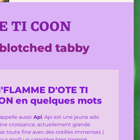
E TI COON
 blotched tabby
I'FLAMME D'OTE TI
ON en quelques mots
ppelle aussi:
Api
. Api est une jeune ado
ine croissance, actuellement grande
se toute fine avec des oreilles immenses (
our moi!) un caractère bien trempé