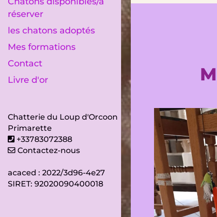
Chatons disponibles/à
réserver
les chatons adoptés
Mes formations
Contact
M
Livre d'or
Chatterie du Loup d'Orcoon
Primarette
+33783072388
Contactez-nous
acaced : 2022/3d96-4e27
SIRET: 92020090400018