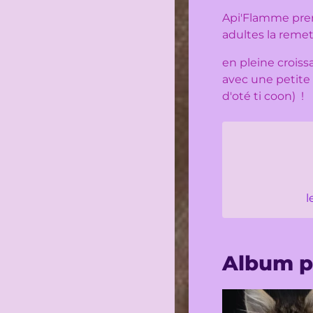
Api'Flamme prend
adultes la remet
en pleine croiss
avec une petite 
d'oté ti coon) !
l
Album p