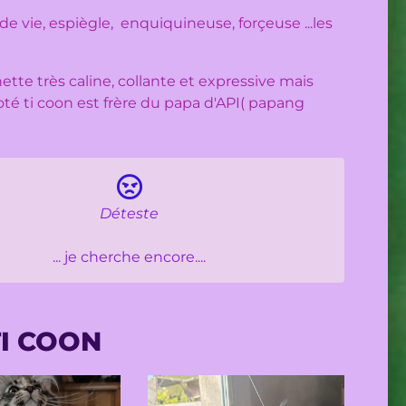
de vie, espiègle, enquiquineuse, forçeuse ...les
ette très caline, collante et expressive mais
'oté ti coon est frère du papa d'API( papang
Déteste
... je cherche encore....
TI COON