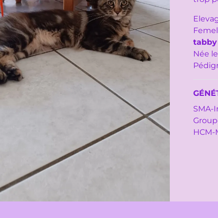
Elevag
Femel
tabby
Née le
Pédigr
GÉNÉT
SMA-
Group
HCM-